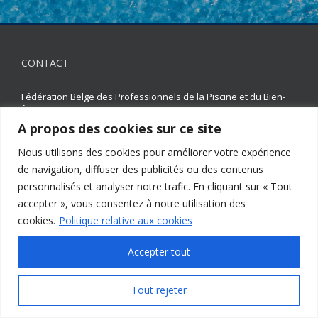
CONTACT
Fédération Belge des Professionnels de la Piscine et du Bien-
Être
Avenue des Arts 20 - 1000 Bruxelles
A propos des cookies sur ce site
TVA : BE0417190070
Nous utilisons des cookies pour améliorer votre expérience
02 511 65 95 |
02 514 18 75
de navigation, diffuser des publicités ou des contenus
constructeurs-piscines@faba.be
personnalisés et analyser notre trafic. En cliquant sur « Tout
Statuts FBP
accepter », vous consentez à notre utilisation des
Règlement d’ordre intérieur
cookies.
Politique relative aux cookies
Accepter tout
PARTENAIRE
Tout rejeter