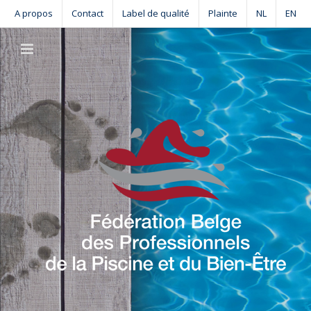
Skip
A propos
Contact
Label de qualité
Plainte
NL
EN
to
content