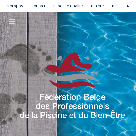
Skip
A propos
Contact
Label de qualité
Plainte
NL
EN
to
content