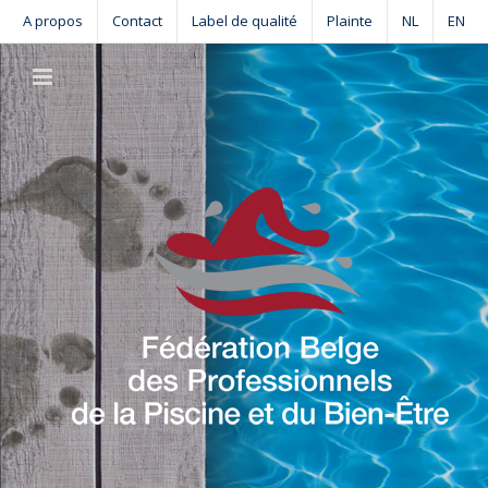
Skip
A propos
Contact
Label de qualité
Plainte
NL
EN
to
content