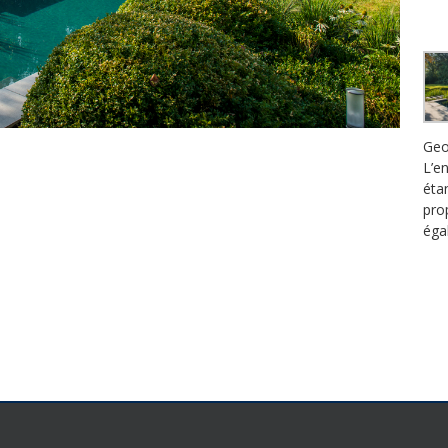
Geo
L’e
éta
pro
éga