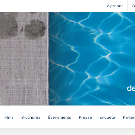
A propos
C
Films
Brochures
Événements
Presse
Enquête
Parten