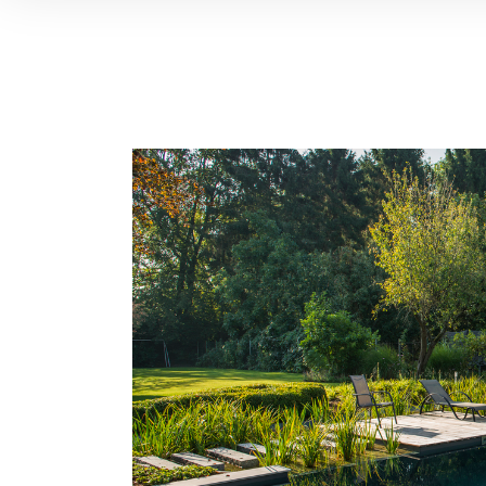
View
Larger
Image