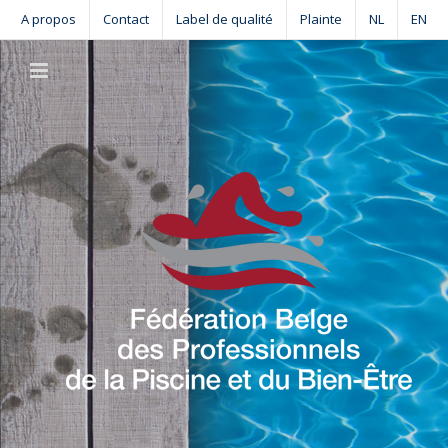
Skip
A propos
Contact
Label de qualité
Plainte
NL
EN
to
content