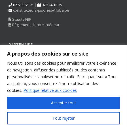
02 511 65 95 |
02 514 18 75
constructeurs-piscines@faba.be
Statuts FBP
Règlement d’ordre intérieur
PARTENAIRE
A propos des cookies sur ce site
Nous utilisons des cookies pour améliorer votre expérience
de navigation, diffuser des publicités ou des contenus
personnalisés et analyser notre trafic. En cliquant sur « Tout
accepter », vous consentez à notre utilisation des
cookies.
Politique relative aux cookies
Accepter tout
Copyright © 2022 FEGC-FABA | All Rights Reserved |
Disclaimer
|
Tout rejeter
Developed by
KeyTech
| Powered by
Twido