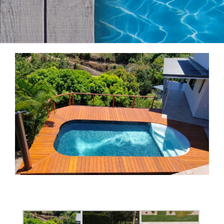
View
Larger
Image