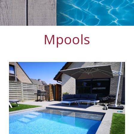
Mpools
View
Larger
Image