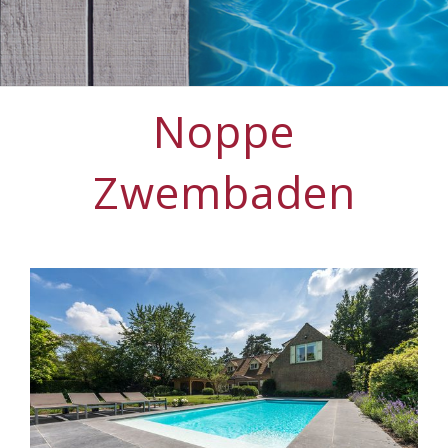
Noppe
Zwembaden
View
Larger
Image