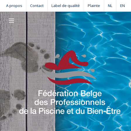
Skip
A propos
Contact
Label de qualité
Plainte
NL
EN
to
content