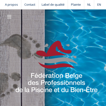
Skip
A propos
Contact
Label de qualité
Plainte
NL
EN
to
content