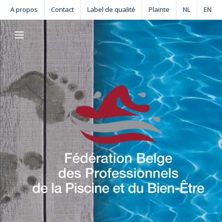
Skip
A propos
Contact
Label de qualité
Plainte
NL
EN
to
content