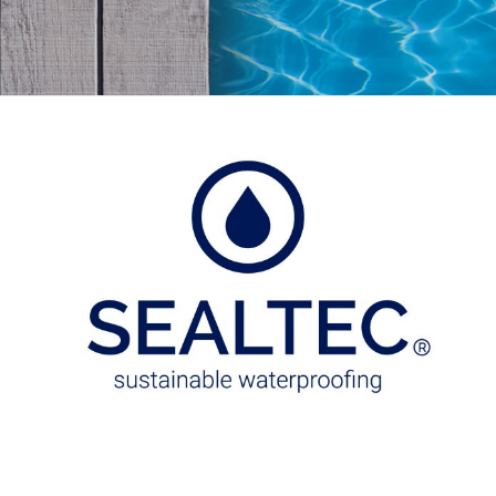
View
Larger
Image