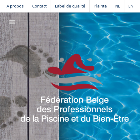
Skip
A propos
Contact
Label de qualité
Plainte
NL
EN
to
content