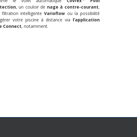
mme le volet automatique
Covrex
Pool
tection
, un couloir de
nage à contre-courant
,
 filtration intelligente
Varioflow
ou la possibilité
gérer votre piscine à distance via
l’application
e Connect
, notamment.