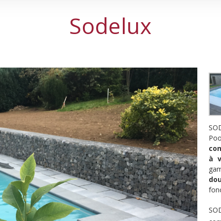
Sodelux
SOD
Poo
con
à v
ga
do
fon
SOD