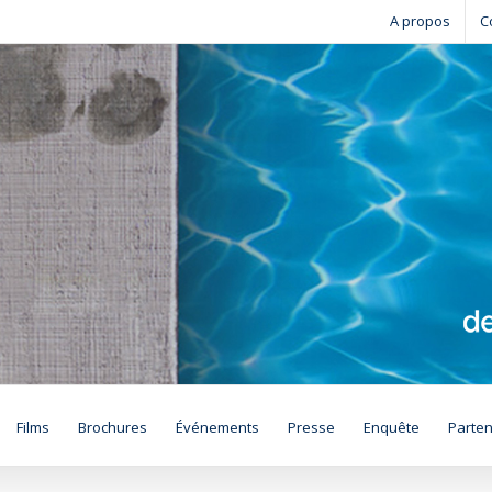
A propos
C
Films
Brochures
Événements
Presse
Enquête
Parten