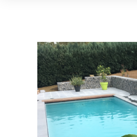
View
Larger
Image