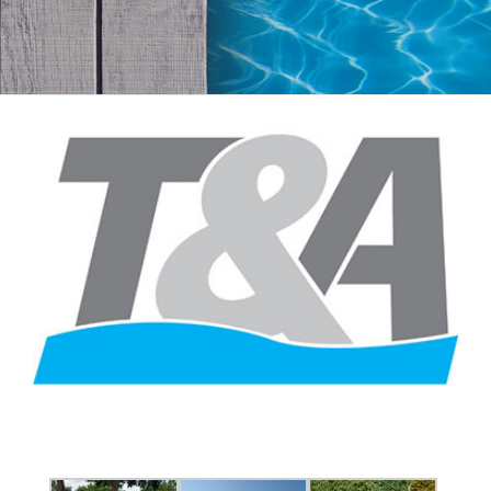
View
Larger
Image