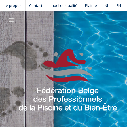
Skip
A propos
Contact
Label de qualité
Plainte
NL
EN
to
content