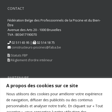
CONTACT
Fédération Belge des Professionnels de la Piscine et du Bien-
Être
Avenue des Arts 20 - 1000 Bruxelles
TVA : BE0417190070
02 511 65 95 |
02 514 18 75
constructeurs-piscines@faba.be
Statuts FBP
Règlement d’ordre intérieur
PARTENAIRE
A propos des cookies sur ce site
Nous utilisons des cookies pour améliorer votre expérience
de navigation, diffuser des publicités ou des contenus
personnalisés et analyser notre trafic. En cliquant sur « Tout
accepter », vous consentez à notre utilisation des