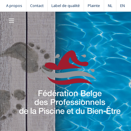
Skip
A propos
Contact
Label de qualité
Plainte
NL
EN
to
content