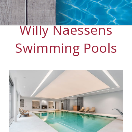
Willy Naessens
Swimming Pools
View
Larger
Image