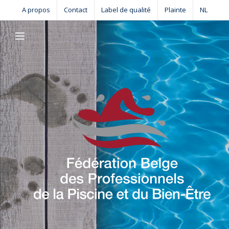
Skip
A propos
Contact
Label de qualité
Plainte
NL
to
content