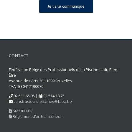
Je lis le communiqué
CONTACT
Fédération Belge des Professionnels de la Piscine et du Bien-
Être
Avenue des Arts 20 - 1000 Bruxelles
TVA : BE0417190070
02 511 65 95 |
02 514 18 75
constructeurs-piscines@faba.be
Statuts FBP
Règlement d’ordre intérieur