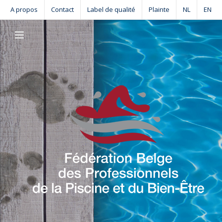
Skip
A propos
Contact
Label de qualité
Plainte
NL
EN
to
content